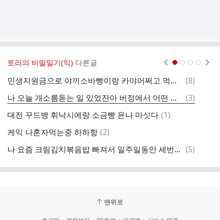
토리의 비밀일기(익)
다른글
현재페이지 1
2
3
4
댓
민생지원금으로 야끼소바빵이랑 카야어쩌고 먹었는데 계속 생각나고 사장님이 남은 빵 나한테 다 줬으면...
(
8
)
무
글
댓
나 오늘 개소름돋는 일 있었잔아 버정에서 어떤 남자랑 같은 버스 탔는데
(
3
)
글
댓
대전 꾸드뱅 휘낙시에랑 소금빵 욘나 마싯다
(
1
)
솔
글
댓
케익 나혼자먹는중 하하항
(
2
)
옷
글
댓
나 요즘 크림김치볶음밥 빠져서 일주일동안 세번먹음 ....
(
5
)
혈
글
맨위로