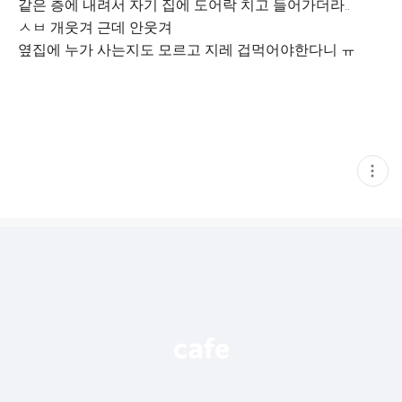
같은 층에 내려서 자기 집에 도어락 치고 들어가더라..
ㅅㅂ 개웃겨 근데 안웃겨
옆집에 누가 사는지도 모르고 지레 겁먹어야한다니 ㅠ
현
재
게
시
글
추
가
기
능
열
기