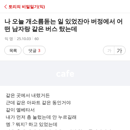
C
토리의 비밀일기(익)
A
나 오늘 개소름돋는 일 있었잔아 버정에서 어
F
떤 남자랑 같은 버스 탔는데
작
작
조
익 명
25.10.03
60
E
성
성
회
자
시
수
글
가
글
목록
댓글
3
가
간
자
자
크
크
기
기
크
작
게
게
같은 곳에서 내렸거든
근데 같은 아파트 같은 동인거야
같이 엘베타서
내가 먼저 층 눌렀는데 안 누르길래
엥..? 뭐지? 하고 있었는데