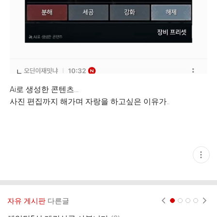
Ai로 생성한 콘텐츠...
사진 편집까지 해가며 자랑을 하고싶은 이유가..
현
재
게
시
글
추
가
자유 게시판
다른글
현재페이지 1
2
3
4
기
능