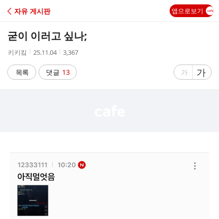
C
자유 게시판
앱으로보기
A
굳이 이러고 싶나;
F
작
작
조
키키킼
25.11.04
3,367
성
성
회
E
자
시
수
글
가
글
목록
댓글
13
가
간
자
자
크
크
기
기
크
작
게
게