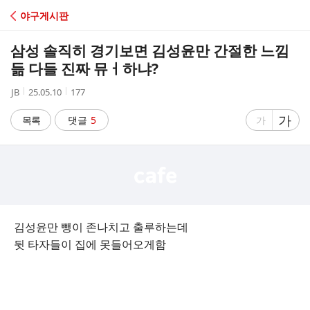
C
야구게시판
A
삼성 솔직히 경기보면 김성윤만 간절한 느낌
F
듦 다들 진짜 뮤ㅓ하냐?
작
작
조
JB
25.05.10
177
E
성
성
회
자
시
수
글
가
글
목록
댓글
5
가
간
자
자
크
크
기
기
크
작
게
게
김성윤만 뺑이 존나치고 출루하는데
뒷 타자들이 집에 못들어오게함