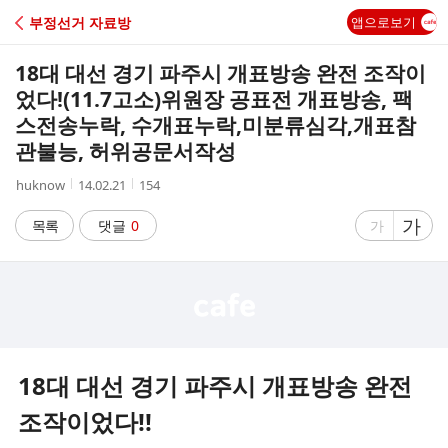
C
부정선거 자료방
앱으로보기
A
18대 대선 경기 파주시 개표방송 완전 조작이
F
었다!(11.7고소)위원장 공표전 개표방송, 팩
스전송누락, 수개표누락,미분류심각,개표참
E
관불능, 허위공문서작성
작
작
조
huknow
14.02.21
154
성
성
회
자
시
수
글
가
글
목록
댓글
0
가
간
자
자
크
크
기
기
크
작
게
게
18대 대선 경기 파주시 개표방송 완전
조작이었다!!