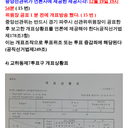
중앙선관위가 언론사에 제공한 제공시각:
12월 19일 19시
54분
( 15 번)
위원장 공표 1 분 전에 개표방송 했다. ( 15 번 )
중앙선관위는 반드시 경기 파주시 선관위위원장이 공표한
후 보고한 개표상황표를 언론에 제공해야 한다(공직선거법
제178조3항)
이는 개표조작으로 투표위조 또는 투표 증감죄에 해당된다
(공직선거법제249조)
4) 교하동제7투표구 개표상황표