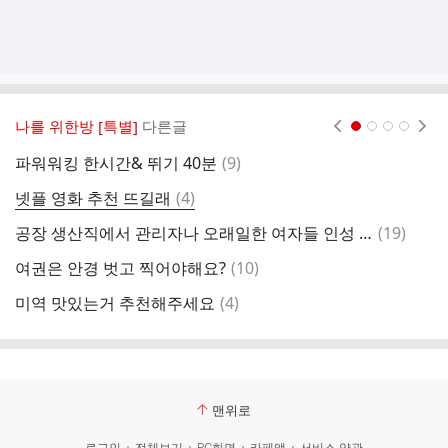
나를 위한방 [특별]
다른글
현재페이지 1
2
3
4
댓
파워워킹 한시간& 뛰기 40분
(
9
)
유
글
댓
넷플 영화 추천 뜨길래
(
4
)
부
글
댓
공장 생산직에서 관리자나 오래일한 여자들 인성 개차반임
(
19
)
학
글
댓
여권은 안경 벗고 찍어야해요?
(
10
)
도
글
댓
미역 맛있는거 추천해주세요
(
4
)
남
글
맨위로