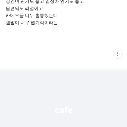
상간녀 연기도 좋고 염정아 연기도 좋고
남편역도 리얼이고
카메오들 너무 훌륭했는데
결말이 너무 엽기적이라는
현
재
게
시
글
추
가
기
능
열
기