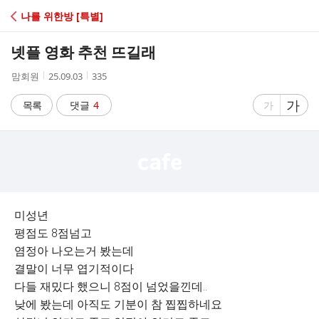
C
나를 위한방 [특별]
A
넷플 영화 추천 뜨길래
F
작
작
조
맘회원
25.09.03
335
성
성
회
E
자
시
수
글
가
글
목록
댓글
4
가
간
자
자
크
크
기
기
크
작
게
게
미성년
평점도 8점넘고
염정아 나오는거 봤는데
결말이 너무 엽기적이다
다들 재밌다 했으니 8점이 넘었을낀데..
낮에 봤는데 아직도 기분이 참 찝찝하네요