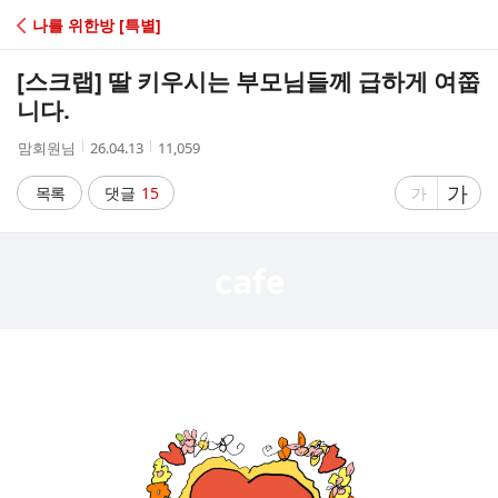
C
나를 위한방 [특별]
A
[스크랩]
딸 키우시는 부모님들께 급하게 여쭙
F
니다.
작
작
조
맘회원님
26.04.13
11,059
E
성
성
회
자
시
수
글
가
글
목록
댓글
15
가
간
자
자
크
크
기
기
크
작
게
게