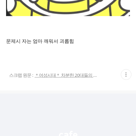
문제시 자는 엄마 깨워서 괴롭힘
현
스크랩 원문 :
＊여성시대＊ 차분한 20대들의 알흠다운 공간
재
게
시
글
추
가
기
능
열
기