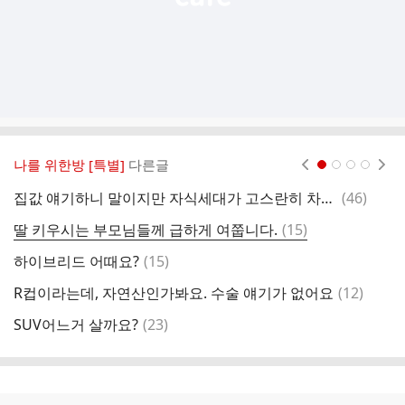
나를 위한방 [특별]
다른글
현재페이지 1
2
3
4
댓
집값 얘기하니 말이지만 자식세대가 고스란히 차이가 날텐데 왜 지방은 상관없나요ㅜ
(
46
)
요
글
댓
딸 키우시는 부모님들께 급하게 여쭙니다.
(
15
)
꽃
글
댓
하이브리드 어때요?
(
15
)
어
글
댓
R컵이라는데, 자연산인가봐요. 수술 얘기가 없어요
(
12
)
에
글
댓
SUV어느거 살까요?
(
23
)
외
글