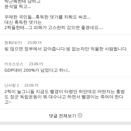
박근혜한테 당하고
윤석열 찍고...
우매한 국민들...혹독한 댓가를 치뤄도 싸죠...
대신 혹독한 댓가는
2찍들한테...그 피해가 고스란히 갔으면 좋겠네요....
작
작
청회(대구)
23.09.15
성
성
빚 많으면 정부에서 갚아줍니다.빚 없는자만 억울한 사람됩니다
자
시
간
작
작
카오스모스
23.09.15
성
성
GDP대비 200%가 넘었다고 하니..
자
시
간
작
작
난사랑 2
23.09.15
성
성
2찍이 늘그니들 지금도 빨갱이 타령만 하던데요 어떤자는 홍범
자
시
도 장군 독립운동이 뭐 대수냐고 하면서 빨갱이는 죽여야 한다
간
고~
댓글 전체보기