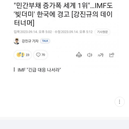
현
재
게
시
글
추
가