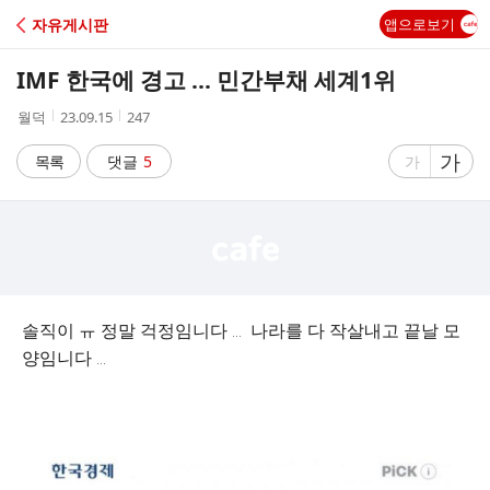
C
자유게시판
앱으로보기
A
IMF 한국에 경고 ... 민간부채 세계1위
F
작
작
조
월덕
23.09.15
247
성
성
회
E
자
시
수
글
가
글
목록
댓글
5
가
간
자
자
크
크
기
기
크
작
게
게
솔직이 ㅠ 정말 걱정임니다 ... 나라를 다 작살내고 끝날 모
양임니다 ...