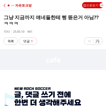
C
★ ··· 자유토크방
앱으로보기
A
그냥 지금까지 얘네들한테 삥 뜯은거 아님??
F
ㅋㅋㅋ
작
작
조
치타
25.05.10
661
E
성
성
회
자
시
수
글
가
글
목록
댓글
1
가
간
자
자
크
크
기
기
크
작
게
게