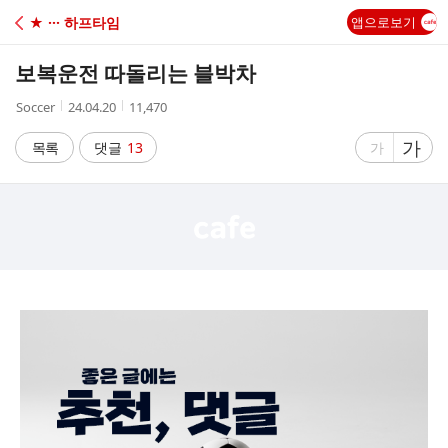
C
★ ··· 하프타임
앱으로보기
A
보복운전 따돌리는 블박차
F
작
작
조
Soccer
24.04.20
11,470
성
성
회
E
자
시
수
글
가
글
목록
댓글
13
가
간
자
자
크
크
기
기
크
작
게
게