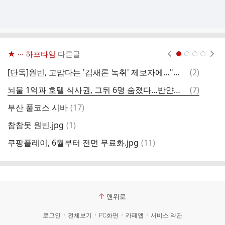
★ ··· 하프타임
다른글
현재페이지 1
2
3
4
댓
[단독]원빈, 고맙다는 '김새론 녹취' 제보자에…"본적 없어, 왜 그러나"
(
2
)
르
글
댓
뇌물 1억과 호텔 식사권, 그뒤 6명 숨졌다…반얀트리 사고 전말.gisa
(
7
)
글
댓
부산 풀코스 시바
(
17
)
뜻
글
댓
참참못 원빈.jpg
(
1
)
글
댓
쿠팡플레이, 6월부터 전면 무료화.jpg
(
11
)
이
글
맨위로
로그인
전체보기
PC화면
카페앱
서비스 약관