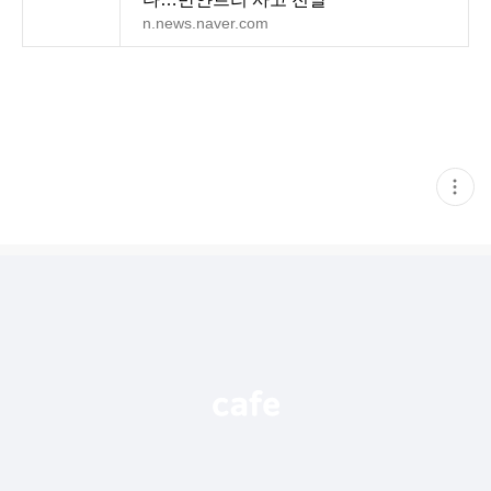
n.news.naver.com
현
재
게
시
글
추
가
기
능
열
기