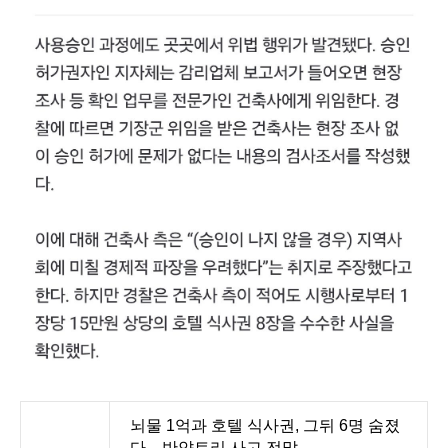
뇌물 1억과 호텔 식사권, 그뒤 6명 숨졌
다…반얀트리 사고 전말