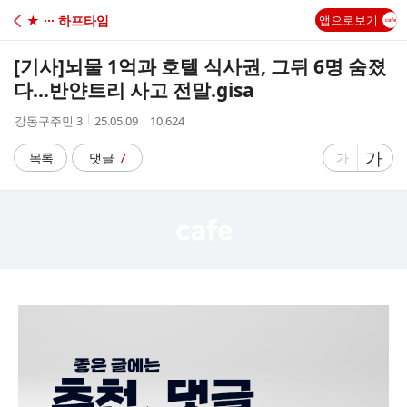
C
★ ··· 하프타임
앱으로보기
A
[기사]
뇌물 1억과 호텔 식사권, 그뒤 6명 숨졌
F
다…반얀트리 사고 전말.gisa
작
작
조
강동구주민 3
25.05.09
10,624
E
성
성
회
자
시
수
글
가
글
목록
댓글
7
가
간
자
자
크
크
기
기
크
작
게
게