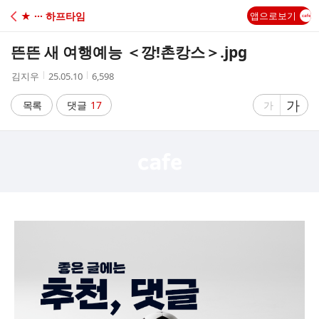
C
★ ··· 하프타임
앱으로보기
A
뜬뜬 새 여행예능 ＜깡!촌캉스＞.jpg
F
작
작
조
김지우
25.05.10
6,598
성
성
회
E
자
시
수
글
가
글
목록
댓글
17
가
간
자
자
크
크
기
기
크
작
게
게