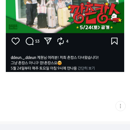
현
재
게
시
글
추