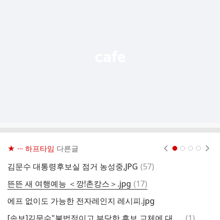
가
기
능
열
기
★ ··· 하프타임
다른글
현재페이지 1
2
3
4
댓
김문수 대통령후보실 점거 농성중,JPG
(
57
)
뺏
글
댓
뜬뜬 새 여행예능 ＜깡!촌캉스＞.jpg
(
17
)
어
글
에프 없이도 가능한 전자레인지 레시피.jpg
7
댓
[속보]김문수"불법적이고 부당한 후보 교체에 대해 법적 조치 즉각적으로 취할 것…야밤의 정치 쿠데타"
(
1
)
발