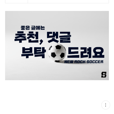
현
재
게