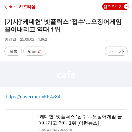
C
★ ··· 하프타임
앱으로보기
A
[기사]
‘케데헌’ 넷플릭스 ‘접수’…오징어게임
F
끌어내리고 역대 1위
작
작
조
홍캠벨
25.09.03
1,962
E
성
성
회
자
시
수
글
가
글
목록
댓글
21
가
간
자
자
크
크
기
기
크
작
게
게
https://naver.me/IxKK4y84
‘케데헌’ 넷플릭스 ‘접수’…오징어게임 끌
어내리고 역대 1위 [이런뉴스]
n.news.naver.com