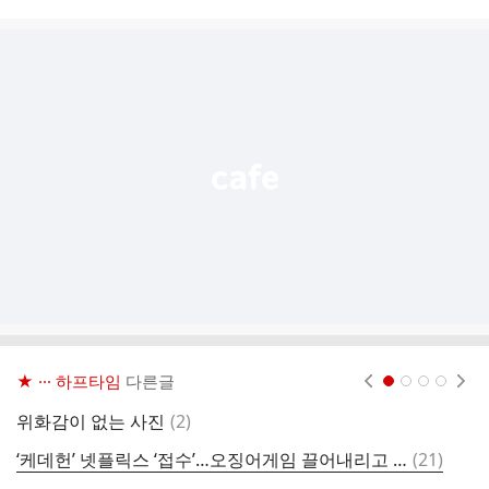
시
글
추
가
기
능
열
기
★ ··· 하프타임
다른글
현재페이지 1
2
3
4
댓
위화감이 없는 사진
(
2
)
케
글
댓
‘케데헌’ 넷플릭스 ‘접수’…오징어게임 끌어내리고 역대 1위
(
21
)
케
글