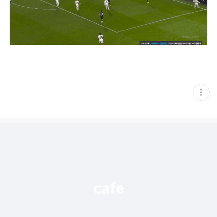
현
재
게
시
글
추
가
기
능
열
기