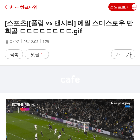
C
★ ··· 하프타임
앱으로보기
A
[스포츠]
[풀럼 vs 맨시티] 에밀 스미스로우 만
F
회골 ㄷㄷㄷㄷㄷㄷㄷㄷ.gif
작
작
조
음교수2
25.12.03
178
E
성
성
회
자
시
수
글
가
글
목록
댓글
1
가
간
자
자
크
크
기
기
크
작
게
게