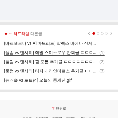
★ ··· 하프타임
다른글
현재페이지 1
2
3
4
[바르셀로나 vs AT마드리드] 알렉스 바에나 선제골 ㄷㄷㄷㄷㄷㄷㄷㄷㄷ.gif
댓
[풀럼 vs 맨시티] 에밀 스미스로우 만회골 ㄷㄷㄷㄷㄷㄷㄷㄷ.gif
(
1
)
온
글
댓
[풀럼 vs 맨시티] 필 포든 추가골 ㄷㄷㄷㄷㄷㄷㄷㄷㄷ.gif
(
2
)
존
글
댓
[풀럼 vs 맨시티] 티자니 라인더르스 추가골 ㄷㄷㄷㄷㄷㄷㄷㄷㄷㄷ.gif
(
3
)
산
글
[뉴캐슬 vs 토트넘] 오늘의 중계진.gif
순
맨위로