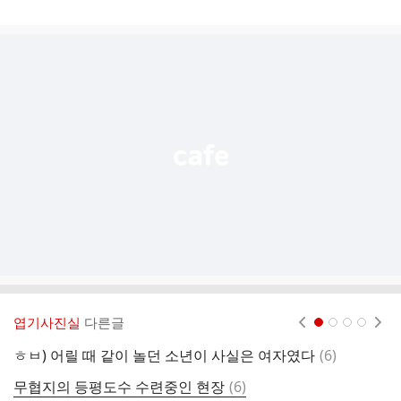
게
시
글
추
가
기
능
열
기
엽기사진실
다른글
현재페이지 1
2
3
4
댓
ㅎㅂ) 어릴 때 같이 놀던 소년이 사실은 여자였다
(
6
)
R
글
댓
무협지의 등평도수 수련중인 현장
(
6
)
여