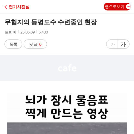
C
엽기사진실
앱으로보기
A
무협지의 등평도수 수련중인 현장
F
작
작
조
토빈이
25.05.09
5,430
성
성
회
E
자
시
수
글
가
글
목록
댓글
6
가
간
자
자
크
크
기
기
크
작
게
게