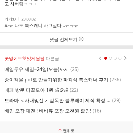
자
시
고 사버림ㅋㅋㄱ
간
작
작
키키:D
23.08.02
성
성
와ㅠ 나도 북스캐너 사고싶다...ㅠㅠㅠ
자
시
간
댓글 전체보기
콧멍에트💛잇게짤털
다른글
현재페이지 1
2
3
4
댓
매일두유 세일~24일(오늘)까지
(
25
)
글
댓
종이책을 pdf로 만들기위한 파괴식 북스캐너 후기
(
236
)
캐
글
댓
네페 방문 티끌모아 1원 💰🪙💰
(
22
)
글
댓
드라마 ＜사내맞선＞ 감독판 블루레이 제작 확정 및 1차 선입금 기한 연장!
(
29
)
[
글
댓
배민 포장 대전 ! 비비큐 포장 오천원 할인!
(
16
)
네
글
맨위로