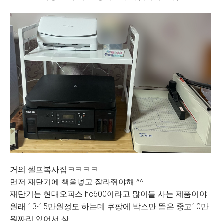
거의 셀프복사집ㅋㅋㅋㅋ
먼저 재단기에 책을넣고 잘라줘야해 ^^
재단기는 현대오피스 hc600이라고 많이들 사는 제품이야 !
원래 13-15만원정도 하는데 쿠팡에 박스만 뜯은 중고10만
원짜리 있어서 삼