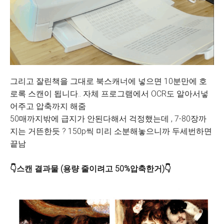
그리고 잘린책을 그대로 북스캐너에 넣으면 10분만에 호
로록 스캔이 됩니다.. 자체 프로그램에서 OCR도 알아서넣
어주고 압축까지 해줌
50매까지밖에 급지가 안된다해서 걱정했는데 , 7-80장까
지는 거뜬한듯 ? 150p씩 미리 소분해놓으니까 두세번하면
끝남
👇스캔 결과물 (용량 줄이려고 50%압축한거)👇