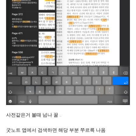
사전같은거 볼때 넘나 꿀 ..
굿노트 앱에서 검색하면 해당 부분 쭈르륵 나옴