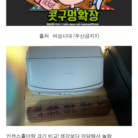
출처 : 여성시대 (우산금지X)
인센스홀더랑 크기 비교! 생각보다 아담해서 놀람