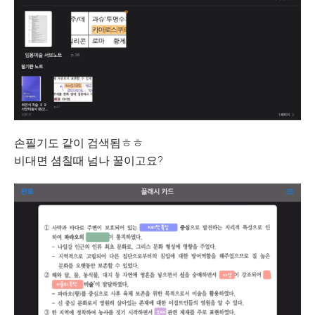
손필기도 같이 검색됨ㅎㅎ
비대면 셤칠때 넘나 꿀이고요?