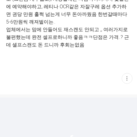
에 예약해야하고, 레티나 OCR같은 자잘구레 옵션 추가하
면 권당 만원 훌쩍 넘는게 너무 돈아까웠음 한번갈때마다
5-6만원씩 깨져벌이는..
업체에서는 맘에 안들어도 재스캔도 안되고 ,, 여러가지로
불편했는데 완전 셀프로하니까 좋음ㅋㅋ단점은 가격..? 근
데 셀프스캔도 돈 드니까 후회는없음
현
재
게
시
글
추
가
기
능
열
기