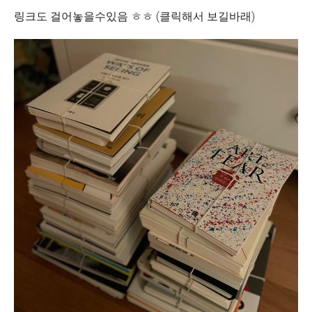
링크도 걸어놓을수있음 ㅎㅎ (클릭해서 보길바래)