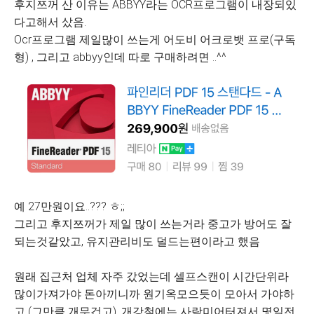
후지쯔꺼 산 이유는 ABBYY라는 OCR프로그램이 내장되있
다고해서 샀음.
Ocr프로그램 제일많이 쓰는게 어도비 어크로뱃 프로(구독
형) , 그리고 abbyy인데 따로 구매하려면 ..^^
예 27만원이요..??? ㅎ;;
그리고 후지쯔꺼가 제일 많이 쓰는거라 중고가 방어도 잘
되는것같았고, 유지관리비도 덜드는편이라고 했음
원래 집근처 업체 자주 갔었는데 셀프스캔이 시간단위라
많이가져가야 돈아끼니까 원기옥모으듯이 모아서 가야하
고 (그만큼 개무겁고), 개강철에는 사람미어터져서 몇일전