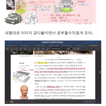
내맴대로 이미지 갖다붙이면서 공부할수잇응게 조아,,