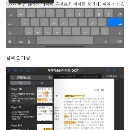
검색 쌉가넝..