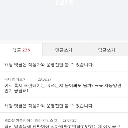
댓
댓글
236
댓글쓰기
답글쓰기
글
댓
해당 댓글은 작성자와 운영진만 볼 수 있습니다.
글
리
스
작
작
닉네임이모지……
23.02.27
트
성
성
여시 혹시 프린터기는 뭐쓰는지 물어봐도 될까? ㅠㅠ 자동양면
자
시
인지 궁금해!
간
해당 댓글은 작성자와 운영진만 볼 수 있습니다.
작
작
광화문한복판이야 파는건킷스고
23.07.25
성
성
당신 영업능력 진짜뛰어 살까말까고민하고있었는데 여시글보