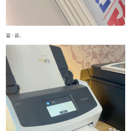
깔 - 끔,,