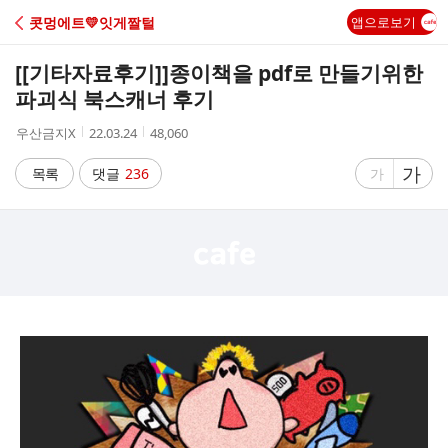
C
콧멍에트💛잇게짤털
앱으로보기
A
[[기타자료후기]]
종이책을 pdf로 만들기위한
F
파괴식 북스캐너 후기
작
작
조
우산금지X
22.03.24
48,060
E
성
성
회
자
시
수
글
가
글
목록
댓글
236
가
간
자
자
크
크
기
기
크
작
게
게