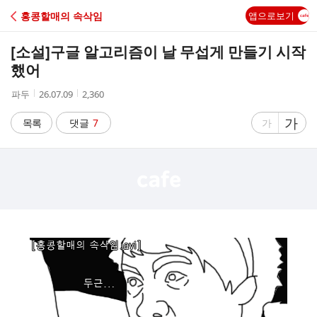
C
홍콩할매의 속삭임
앱으로보기
A
[소설]
구글 알고리즘이 날 무섭게 만들기 시작
F
했어
작
작
조
파두
26.07.09
2,360
E
성
성
회
자
시
수
글
가
글
목록
댓글
7
가
간
자
자
크
크
기
기
크
작
게
게