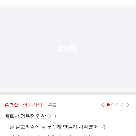
시
글
추
가
기
능
열
기
홍콩할매의 속삭임
다른글
현재페이지 1
2
3
4
댓
베트남 정육점 영상
(
71
)
바
글
댓
구글 알고리즘이 날 무섭게 만들기 시작했어
(
7
)
‘
글