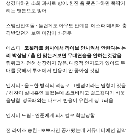
생겼다하면 소희 과사로 방어, 한진 춤 못춘다하면 뚝딱거
리는 앤톤으로 방어.
스엠신인여돌 - 놀랍게도 아무도 안예쁨. 에스파 데뷔때 충
격받았던거 보면 미감이 바뀐듯
에스파 -
코첼라로 회사에서 라이브 안시켜서 안한다는 논
리 박살남 / 춤 안 맞는거보면 무대연습을 안하는것같음.
팀워크가 전혀 성장하지 않음. 대중적 인지도가 있어도 무
대를 못해서 투어에서 반응이 안 좋아질 것임.
엔시티 - 올드한 방식의 덕질로 그팬덤이라는 멸칭이 있음
/ 해찬이 실내흡연 들켰는데 초코바라고 쉴드쳤다가 비웃
음당함. 정국때와는 다르게 반응이 유한게 징그러움
엔시티 드림 - 연준에게 피지컬로 학살당함
전 라이즈 승한 - 뽀뽀사진 공개됐는데 커뮤니티에선 입막