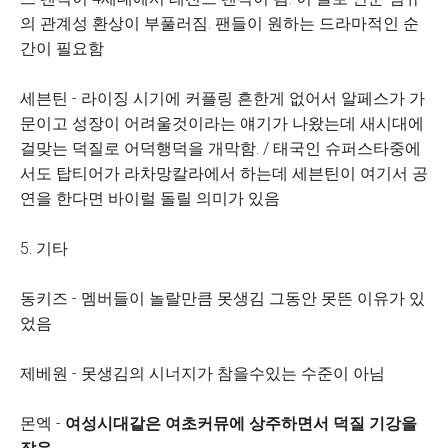
의 관계성 환상이 부풀러짐. 팬들이 원하는 드라마적인 순
간이 필요함
세븐틴 - 라이징 시기에 커플링 흔한게 없어서 알페스가 가
문이고 성장이 어려울것이라는 얘기가 나왔는데 새시대에
걸맞는 덕질로 어덕행덕을 개막함. / 태국인 슈퍼스타중에
서도 탑티어가 라차망칼라에서 하는데 세븐틴이 여기서 공
연을 한다면 바이럴 돌릴 의미가 있음
5. 기타
동키즈 - 멤버들이 놀랄만큼 못생김 그동안 못뜬 이유가 있
었음
제베원 - 못생김의 시너지가 참을수있는 수준이 아님
몬엑 -
여성시대같은 여초커뮤에 상주하면서 덕질 기강을