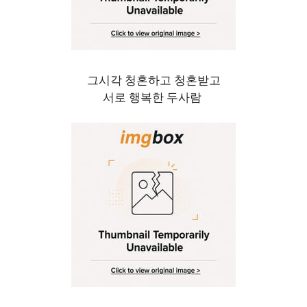
그시각 청혼하고 청혼받고
서로 행복한 두사람