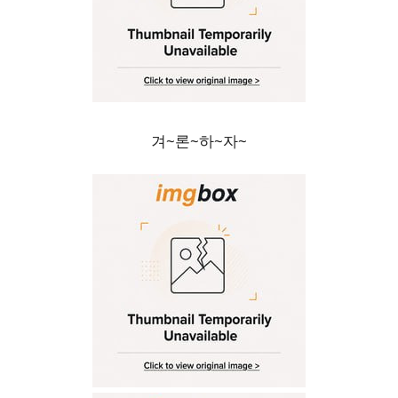
겨~론~하~자~