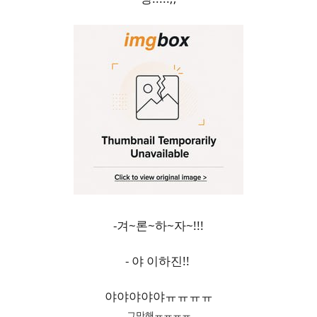
-겨~론~하~자~!!!
- 야 이하진!!
야야야야야ㅠㅠㅠㅠ
그만해ㅠㅠㅠㅠ