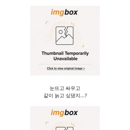
눈뜨고 싸우고
같이 늙고 싶댔지...?