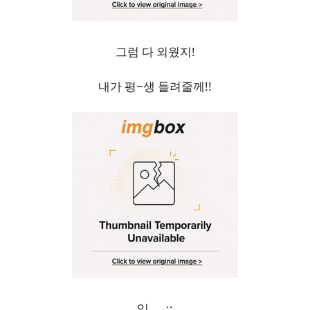
그럼 다 외웠지!
내가 평~생 들려줄께!!
잉.....;;