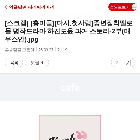
C
악플달면 쩌리쩌려버려
앱으로보기
A
[스크랩] [흥미돋]
[다시,첫사랑]중년집착멜로
F
물 명작드라마 하진도윤 과거 스토리-2부(매
우스압).jpg
E
작
작
조
혼술달글 그로밋
25.03.27
2,119
성
성
회
자
시
수
글
가
글
목록
댓글
4
가
간
자
자
크
크
기
기
크
작
게
게