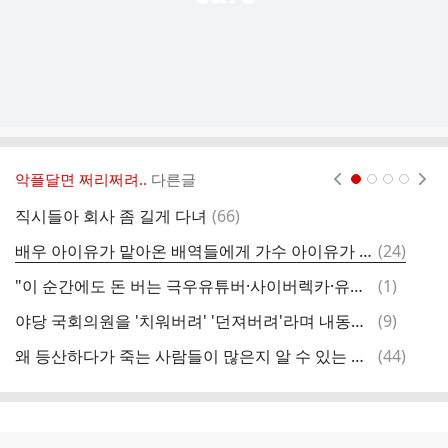
악플달면 쩌리쩌려..
다른글
현재페이지 1
2
3
4
댓
직시들아 회사 좀 길게 다녀
(
66
)
글
댓
배우 아이유가 맡아온 배역들에게 가수 아이유가 노래를 선물한다면
(
24
)
보
글
댓
"이 순간에도 돈 버는 극우유튜버·사이버렉카·유튜브만 승리자"
(
1
)
나
글
댓
야당 국회의원을 '치워버려' '던져버려'라며 내동댕이 치는 경찰
(
9
)
콩
글
댓
왜 등산하다가 죽는 사람들이 많은지 알 수 있는 사진들
(
44
)
글