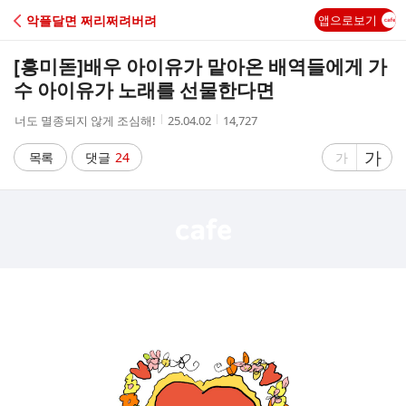
C
악플달면 쩌리쩌려버려
앱으로보기
A
[흥미돋]
배우 아이유가 맡아온 배역들에게 가
F
수 아이유가 노래를 선물한다면
작
작
조
너도 멸종되지 않게 조심해!
25.04.02
14,727
E
성
성
회
자
시
수
글
가
글
목록
댓글
24
가
간
자
자
크
크
기
기
크
작
게
게