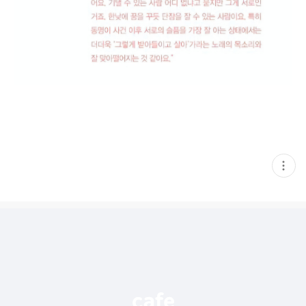
현
재
게
시
글
추
가
기
능
열
기