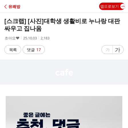
C
유쾌방
앱으로보기
A
[스크랩] [사진]
대학생 생활비로 누나랑 대판
F
싸우고 집나옴
작
작
조
초아요♥
25.10.03
2,183
E
성
성
회
자
시
수
글
가
글
목록
댓글
17
가
간
자
자
크
크
기
기
크
작
게
게