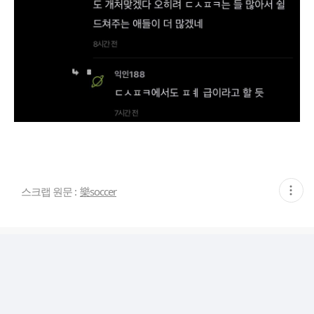
현
스크랩 원문 :
樂soccer
재
게
시
글
추
가
기
능
열
기