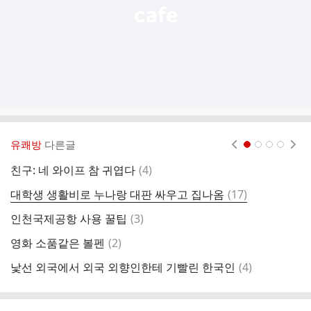
유쾌방
다른글
현재페이지 1
2
3
4
댓
친구: 네 와이프 참 귀엽다
(
4
)
강
글
댓
대학생 생활비로 누나랑 대판 싸우고 집나옴
(
17
)
[
글
댓
인천국제공항 사용 꿀팁
(
3
)
글
댓
영화 소품같은 볼펜
(
2
)
손
글
댓
낯선 외국에서 외국 외향인한테 기빨린 한국인
(
4
)
1
글