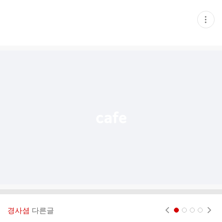
현
재
게
시
글
추
가
기
능
열
기
경사셤
다른글
현재페이지 1
2
3
4