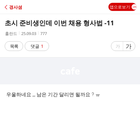
C
경사셤
앱으로보기
A
초시 준비생인데 이번 채용 형사법 -11
F
작
작
조
홀란드
25.09.03
777
성
성
회
E
자
시
수
글
가
글
목록
댓글
1
가
간
자
자
크
크
기
기
크
작
게
게
우울하네요 ,,, 남은 기간 달리면 될까요 ? ㅠ