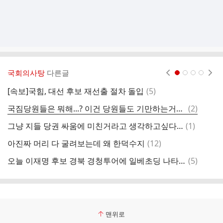
국회의사탕
다른글
현재페이지 1
2
3
4
댓
[속보]국힘, 대선 후보 재선출 절차 돌입
(
5
)
어
글
댓
국짐당원들은 뭐해...? 이건 당원들도 기만하는거아니야?
(
2
)
글
댓
그냥 지들 당권 싸움에 미친거라고 생각하고싶다…
(
1
)
글
댓
아진짜 머리 다 굴려보는데 왜 한덕수지
(
12
)
글
댓
오늘 이재명 후보 경북 경청투어에 일베초딩 나타남
(
5
)
문
글
맨위로