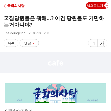
C
국회의사탕
앱으로보기
A
국짐당원들은 뭐해...? 이건 당원들도 기만하
F
는거아니야?
작
작
조
TheYoungKing
25.05.10
230
E
성
성
회
자
시
수
글
가
글
목록
댓글
2
가
간
자
자
크
크
기
기
크
작
게
게
이해할수가없네