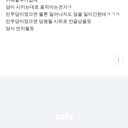
당이 시키는대로 움직이는건가ㅋ
민주당이였으면 물론 일어나지도 않을 일이긴한데ㅋㄱㅋ
민주당이었으면 당원들 시위로 안끝났을듯
당사 먼지될듯
현
재
게
시
글
추
가
기
능
열
기