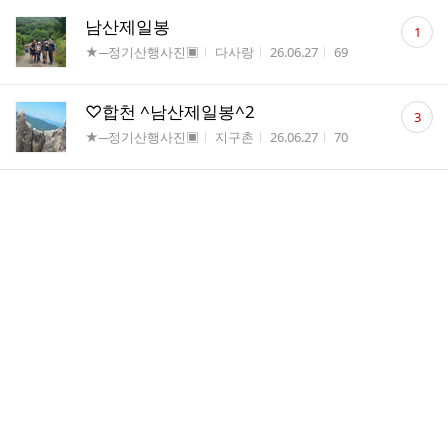
댓
남산제일봉
1
글
게시판명
작성자
작성시간
조회수
★─정기산행사진▣
다사랑
26.06.27
69
수
댓
♡합천 ^남산제일봉^2
3
글
게시판명
작성자
작성시간
조회수
★─정기산행사진▣
지구촌
26.06.27
70
수
댓
♡합천 ^남산제일봉^1
5
글
게시판명
작성자
작성시간
조회수
★─정기산행사진▣
지구촌
26.06.27
65
수
댓
남덕유산
6
글
게시판명
작성자
작성시간
조회수
★─개인산행앨범▣
비홍산
26.06.27
63
수
댓
수미정식당
1
글
게시판명
작성자
작성시간
조회수
★─정기산행사진▣
초이스
26.06.27
63
수
댓