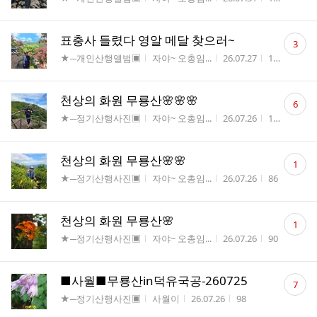
수
댓
표충사 들렸다 영알 메달 찾으러~
3
글
게시판명
작성자
작성시간
조회수
★─개인산행앨범▣
자야~ 오총임...
26.07.27
128
수
댓
천상의 화원 무룡산🌸🌸🌸
6
글
게시판명
작성자
작성시간
조회수
★─정기산행사진▣
자야~ 오총임...
26.07.26
119
수
댓
천상의 화원 무룡산🌸🌸
1
글
게시판명
작성자
작성시간
조회수
★─정기산행사진▣
자야~ 오총임...
26.07.26
86
수
댓
천상의 화원 무룡산🌸
1
글
게시판명
작성자
작성시간
조회수
★─정기산행사진▣
자야~ 오총임...
26.07.26
90
수
댓
■사월■무룡산in덕유국공-260725
7
글
게시판명
작성자
작성시간
조회수
★─정기산행사진▣
사월이
26.07.26
98
수