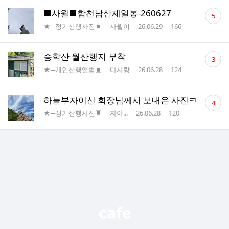
댓
■사월■합천남산제일봉-260627
5
글
게시판명
작성자
작성시간
조회수
★─정기산행사진▣
사월이
26.06.29
166
수
댓
승학산 월산행지 부착
3
글
게시판명
작성자
작성시간
조회수
★─개인산행앨범▣
다사랑
26.06.28
124
수
댓
하늘부자이신 회장님께서 보내온 사진ㅋ
4
글
게시판명
작성자
작성시간
조회수
★─정기산행사진▣
자야...
26.06.28
120
수