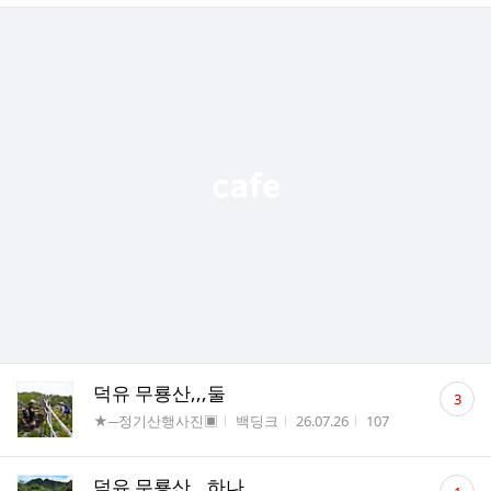
댓
덕유 무룡산,,,둘
3
글
게시판명
작성자
작성시간
조회수
★─정기산행사진▣
백딩크
26.07.26
107
수
댓
덕유 무룡산,,,하나