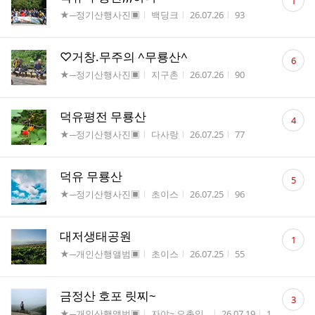
1
글
게시판명
작성자
작성시간
조회수
★─정기산행사진▣
백딩크
26.07.26
93
수
댓
♡거창.무주의 ^무룡산^
6
글
게시판명
작성자
작성시간
조회수
★─정기산행사진▣
지구촌
26.07.26
90
수
댓
덕유평전 무룡산
4
글
게시판명
작성자
작성시간
조회수
★─정기산행사진▣
다사랑
26.07.25
77
수
댓
덕유 무룡산
5
글
게시판명
작성자
작성시간
조회수
★─정기산행사진▣
초이스
26.07.25
96
수
댓
대저생태공원
1
글
게시판명
작성자
작성시간
조회수
★─개인산행앨범▣
초이스
26.07.25
55
수
댓
금정산 호포 릿찌~
3
글
게시판명
작성자
작성시간
조회수
★─개인산행앨범▣
자야~ 오총임...
26.07.19
155