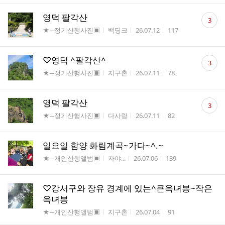
댓
영덕 팔각산
3
글
게시판명
작성자
작성시간
조회수
★─정기산행사진▣
백딩크
26.07.12
117
수
댓
♡영덕 ^팔각산^
3
글
게시판명
작성자
작성시간
조회수
★─정기산행사진▣
지구촌
26.07.11
78
수
댓
영덕 팔각산
3
글
게시판명
작성자
작성시간
조회수
★─정기산행사진▣
다사랑
26.07.11
82
수
일요일 함양 화림계곡~가다~^.~
게시판명
작성자
작성시간
조회수
★─개인산행앨범▣
자야...
26.07.06
139
♡강서구와 장유 경계에 있는^큰옥녀봉~작은
옥녀봉
게시판명
작성자
작성시간
조회수
★─개인산행앨범▣
지구촌
26.07.04
91