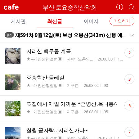
cafe
부산 토요승학산악회
카
개
페
별
개
정
카
게시판
최신글
이미지
가입하기
보
별
페
전
전
보
검
제591차 9월12일(토) 보성 오봉산(343m) 산행 예약
공지
카
공지목록 펼치기/접기
체
기
색
체
페
글
댓
글
지리산 백무동 계곡
2
리
글
메
게시판명
작성자
작성시간
조회수
★─개인산행앨범▣
자야~ 오총임...
26.08.03
155
스
수
뉴
트
댓
♡승학산 둘레길
3
글
게시판명
작성자
작성시간
조회수
★─개인산행앨범▣
지구촌
26.08.02
90
수
댓
♡집에서 제일 가까운 ^금병산.옥녀봉^
6
글
게시판명
작성자
작성시간
조회수
★─개인산행앨범▣
지구촌
26.08.01
95
수
댓
칠월 끝자락.. 지리산가다~
7
글
게시판명
작성자
작성시간
조회수
★─개인산행앨범▣
자야~ 오총임...
26.07.31
127