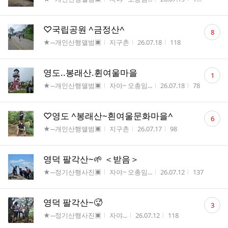
수
댓
♡국립공원 ^금정산^
8
글
게시판명
작성자
작성시간
조회수
★─개인산행앨범▣
지구촌
26.07.18
118
수
댓
영도..봉래산.휜여울마을
1
글
게시판명
작성자
작성시간
조회수
★─개인산행앨범▣
자야~ 오총임...
26.07.18
78
수
댓
♡영도 ^봉래산~흰여울문화마을^
6
글
게시판명
작성자
작성시간
조회수
★─개인산행앨범▣
지구촌
26.07.17
98
수
영덕 팔각산~🌱 ＜받음＞
게시판명
작성자
작성시간
조회수
★─정기산행사진▣
자야~ 오총임...
26.07.12
137
댓
영덕 팔각산~🥵
3
글
게시판명
작성자
작성시간
조회수
★─정기산행사진▣
자야...
26.07.12
118
수